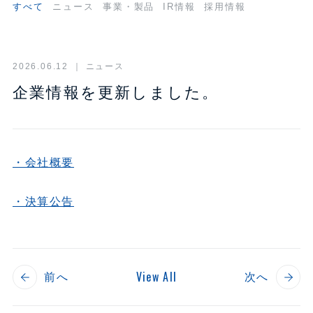
採用情報
すべて
ニュース
事業・製品
IR情報
採用情報
お問い合わせ
2026.06.12
｜ ニュース
企業情報を更新しました。
新明和工業
グループ企業一覧
・会社概要
・決算公告
View All
前へ
次へ